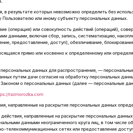
в.
я, в результате которых невозможно определить без испол
 Пользователю или иному субъекту персональных данных.
вие (операция) или совокупность действий (операций), сов
ыми данными, включая сбор, запись, систематизацию, накопле
ение, предоставление, доступ), обезличивание, блокировани
носящаяся прямо или косвенно к определенному или опреде
персональных данных для распространения, — персональные 
нных путем дачи согласия на обработку персональных данн
Законом о персональных данных (далее — персональные дан
tps://razmorozka.com
вия, направленные на раскрытие персональных данных опреде
е действия, направленные на раскрытие персональных данных
нальными данными неограниченного круга лиц, в том числе 
о-телекоммуникационных сетях или предоставление доступ